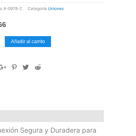
go
A-0978-Z
Categoría
Uniones
66
N
Añadir al carrito
NCE
CABLE
dad
xión Segura y Duradera para