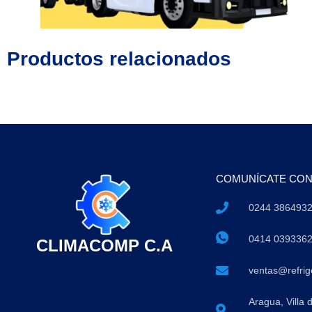
Productos relacionados
COMUNÍCATE CO
0244 386493
0414 039336
CLIMACOMP C.A
ventas@refri
Aragua, Villa 