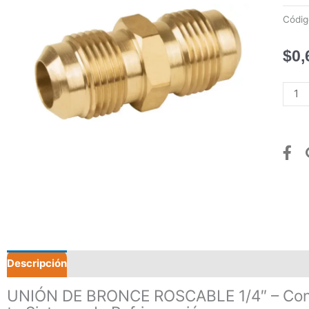
Códi
$
0,
UNIÓ
DE
BRO
ROS
1/4"
canti
Descripción
Valoraciones (0)
UNIÓN DE BRONCE ROSCABLE 1/4″ – Cone