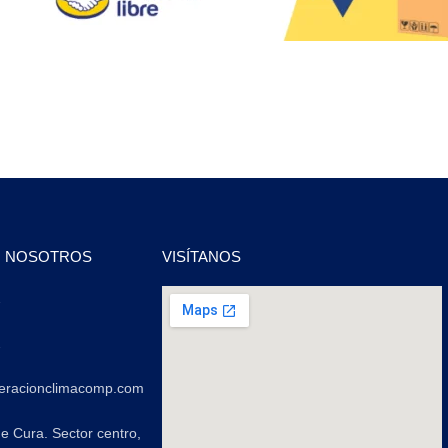
N NOSOTROS
VISÍTANOS
2
2
geracionclimacomp.com
de Cura. Sector centro,