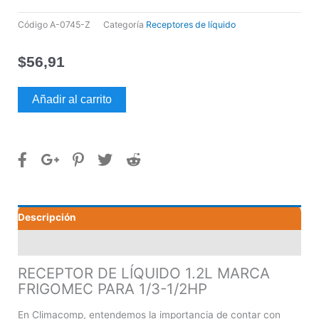
Código
A-0745-Z
Categoría
Receptores de líquido
$
56,91
RECEPTOR
Añadir al carrito
DE
LÍQUIDO
1.2L
MARCA
FRIGOMEC
PARA
1/3-
Descripción
1/2HP
cantidad
Valoraciones (0)
RECEPTOR DE LÍQUIDO 1.2L MARCA
FRIGOMEC PARA 1/3-1/2HP
En Climacomp, entendemos la importancia de contar con