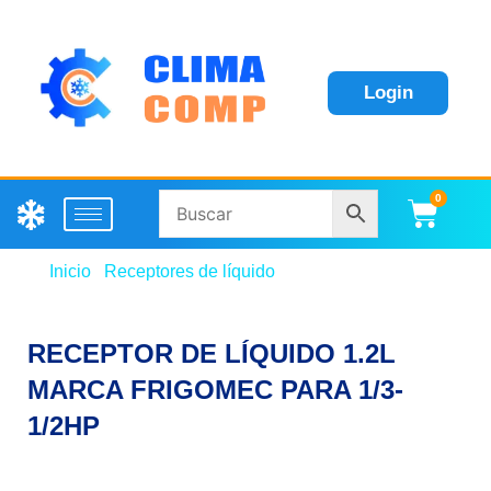
Login
0
Carri
Inicio
/
Receptores de líquido
/ RECEPTOR DE
LÍQUIDO 1.2L MARCA FRIGOMEC PARA 1/3-1/2HP
RECEPTOR DE LÍQUIDO 1.2L
MARCA FRIGOMEC PARA 1/3-
1/2HP