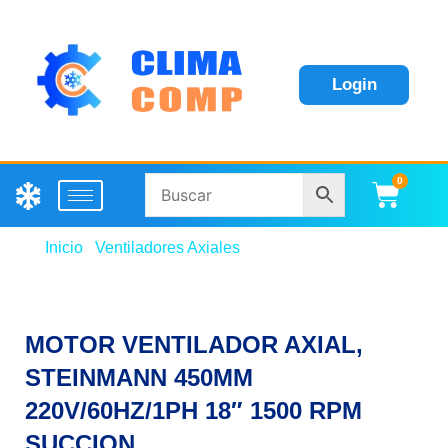
Login
0
Carri
Inicio
/
Ventiladores Axiales
/ MOTOR VENTILADOR
AXIAL, STEINMANN 450MM 220V/60HZ/1PH 18″
1500 RPM SUCCION
MOTOR VENTILADOR AXIAL,
STEINMANN 450MM
220V/60HZ/1PH 18″ 1500 RPM
SUCCION