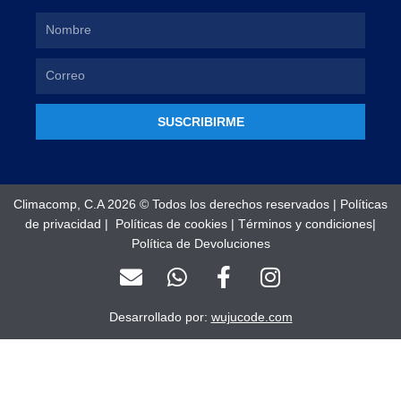
SUSCRIBIRME
Climacomp, C.A 2026 © Todos los derechos reservados |
Políticas
de privacidad
|
Políticas de cookies
|
Términos y condiciones
|
Política de Devoluciones
E
W
F
I
n
h
a
n
v
a
c
s
Desarrollado por:
wujucode.com
e
t
e
t
l
s
b
a
o
a
o
g
Optimized by Seraphinite Accelerator
Turns on site high speed to be attractive for people and search engines.
p
p
o
r