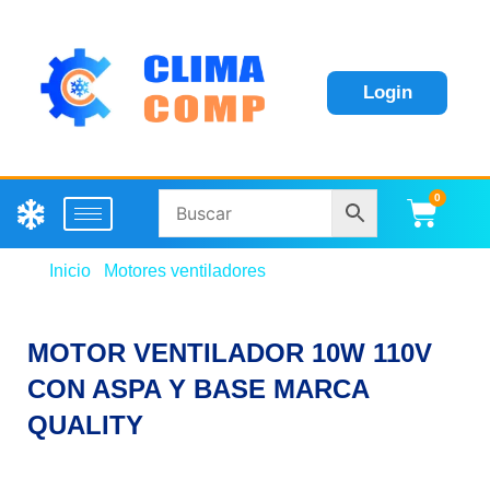
Login
0
Carri
Inicio
/
Motores ventiladores
/ MOTOR VENTILADOR
10W 110V CON ASPA Y BASE MARCA QUALITY
MOTOR VENTILADOR 10W 110V
CON ASPA Y BASE MARCA
QUALITY