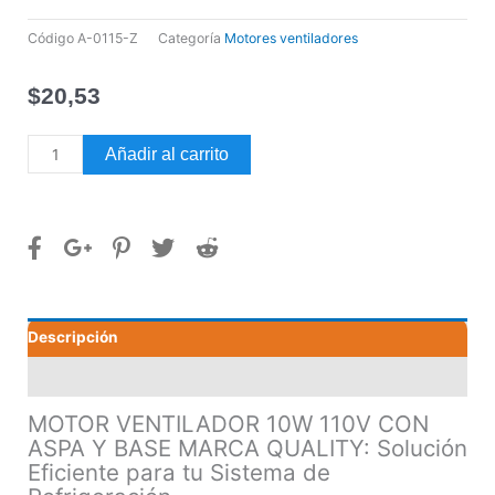
Código
A-0115-Z
Categoría
Motores ventiladores
$
20,53
MOTOR
Añadir al carrito
VENTILADOR
10W
110V
CON
ASPA
Y
BASE
Descripción
MARCA
QUALITY
Valoraciones (0)
cantidad
MOTOR VENTILADOR 10W 110V CON
ASPA Y BASE MARCA QUALITY: Solución
Eficiente para tu Sistema de