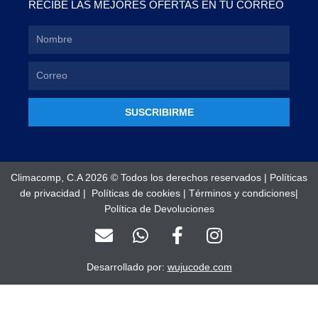
RECIBE LAS MEJORES OFERTAS EN TU CORREO
SUSCRIBIRME
Climacomp, C.A 2026 © Todos los derechos reservados |
Políticas
de privacidad
|
Políticas de cookies
|
Términos y condiciones
|
Política de Devoluciones
E
W
F
I
n
h
a
n
v
a
c
s
Desarrollado por:
wujucode.com
e
t
e
t
l
s
b
a
o
a
o
g
Optimized by Seraphinite Accelerator