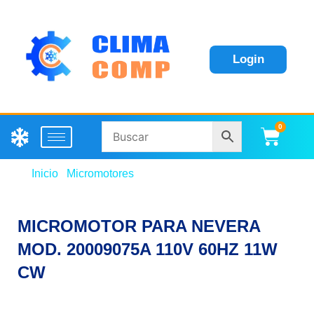
Login
0
Carri
Inicio
/
Micromotores
/ MICROMOTOR PARA NEVERA
MOD. 20009075A 110V 60HZ 11W CW
MICROMOTOR PARA NEVERA
MOD. 20009075A 110V 60HZ 11W
CW