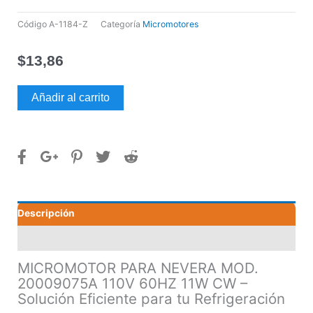
Código
A-1184-Z
Categoría
Micromotores
$
13,86
MICROMOTOR
Añadir al carrito
PARA
NEVERA
MOD.
20009075A
110V
60HZ
11W
Descripción
CW
cantidad
Valoraciones (0)
MICROMOTOR PARA NEVERA MOD.
20009075A 110V 60HZ 11W CW –
Solución Eficiente para tu Refrigeración