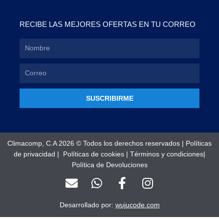
RECIBE LAS MEJORES OFERTAS EN TU CORREO
SUSCRIBIRME
Climacomp, C.A 2026 © Todos los derechos reservados |
Políticas
de privacidad
|
Políticas de cookies
|
Términos y condiciones
|
Política de Devoluciones
E
W
F
I
n
h
a
n
v
a
c
s
Desarrollado por:
wujucode.com
e
t
e
t