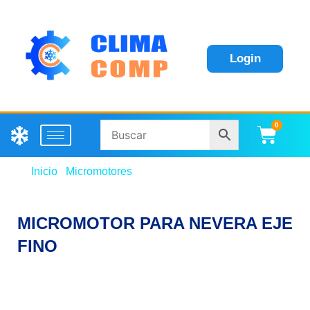
Login
0
Carri
Inicio
/
Micromotores
/ MICROMOTOR PARA NEVERA
EJE FINO
MICROMOTOR PARA NEVERA EJE
FINO