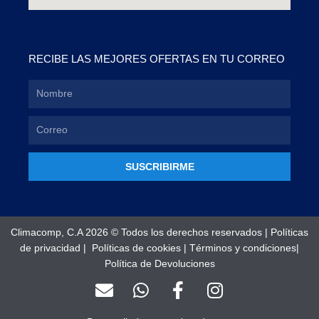
RECIBE LAS MEJORES OFERTAS EN TU CORREO
SUSCRIBIRME
Climacomp, C.A 2026 © Todos los derechos reservados |
Políticas
de privacidad
|
Políticas de cookies
|
Términos y condiciones
|
Política de Devoluciones
E
W
F
I
n
h
a
n
v
a
c
s