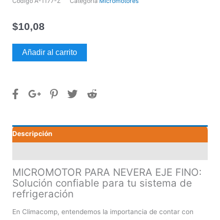
Código
A-1177-Z
Categoría
Micromotores
$
10,08
MICROMOTOR
Añadir al carrito
PARA
NEVERA
EJE
FINO
cantidad
Descripción
Valoraciones (0)
MICROMOTOR PARA NEVERA EJE FINO:
Solución confiable para tu sistema de
refrigeración
En Climacomp, entendemos la importancia de contar con