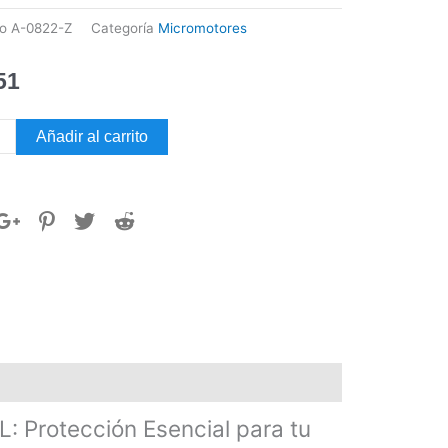
go
A-0822-Z
Categoría
Micromotores
51
TECTOR
Añadir al carrito
ICO
WELL
dad
Protección Esencial para tu