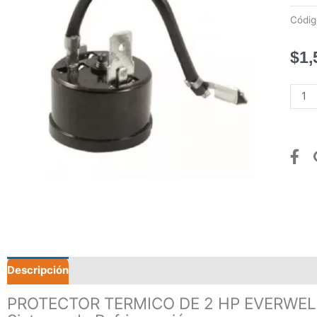
Códi
$
1,
PRO
TERM
DE
2
HP
EVER
canti
Descripción
Valoraciones (0)
PROTECTOR TERMICO DE 2 HP EVERWELL: 