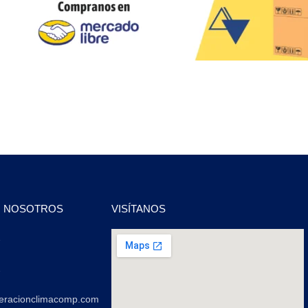
N NOSOTROS
VISÍTANOS
2
2
geracionclimacomp.com