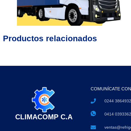
Productos relacionados
COMUNÍCATE CO
0244 386493
0414 039336
CLIMACOMP C.A
ventas@refri