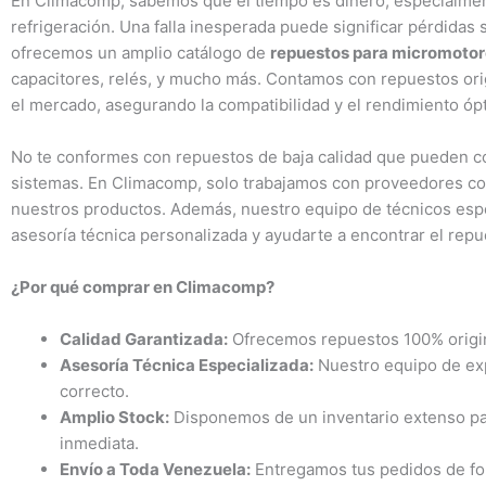
En Climacomp, sabemos que el tiempo es dinero, especialmen
refrigeración. Una falla inesperada puede significar pérdidas s
ofrecemos un amplio catálogo de
repuestos para micromoto
capacitores, relés, y mucho más. Contamos con repuestos ori
el mercado, asegurando la compatibilidad y el rendimiento óp
No te conformes con repuestos de baja calidad que pueden co
sistemas. En Climacomp, solo trabajamos con proveedores con
nuestros productos. Además, nuestro equipo de técnicos espec
asesoría técnica personalizada y ayudarte a encontrar el rep
¿Por qué comprar en Climacomp?
Calidad Garantizada:
Ofrecemos repuestos 100% origin
Asesoría Técnica Especializada:
Nuestro equipo de exp
correcto.
Amplio Stock:
Disponemos de un inventario extenso par
inmediata.
Envío a Toda Venezuela:
Entregamos tus pedidos de form