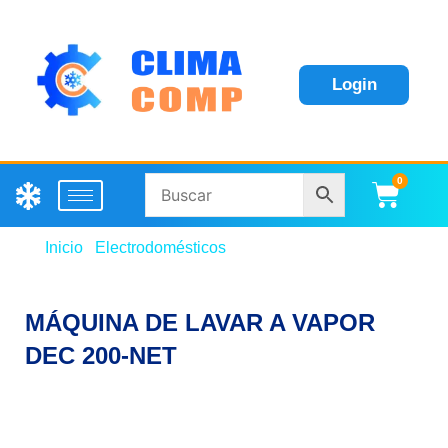
Login
0
Carri
Inicio
/
Electrodomésticos
/ MÁQUINA DE LAVAR A
VAPOR DEC 200-NET
MÁQUINA DE LAVAR A VAPOR
DEC 200-NET