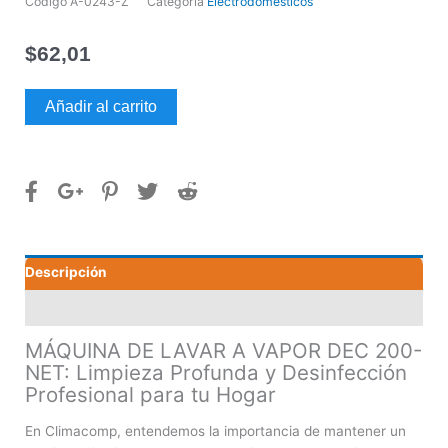
Código
A-0243-Z
Categoría
Electrodomésticos
$
62,01
MÁQUINA
Añadir al carrito
DE
LAVAR
A
VAPOR
DEC
200-
NET
Descripción
cantidad
Valoraciones (0)
MÁQUINA DE LAVAR A VAPOR DEC 200-
NET: Limpieza Profunda y Desinfección
Profesional para tu Hogar
En Climacomp, entendemos la importancia de mantener un