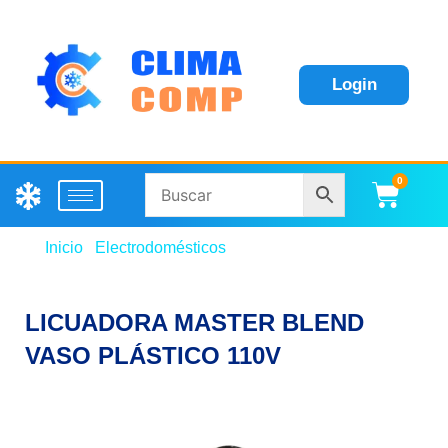
Login
0
Carri
Inicio
/
Electrodomésticos
/ LICUADORA MASTER
BLEND VASO PLÁSTICO 110V
LICUADORA MASTER BLEND
VASO PLÁSTICO 110V