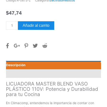
Código
A-0873-Z
Categoría
Electrodomésticos
$
47,74
LICUADORA
Añadir al carrito
MASTER
BLEND
VASO
PLÁSTICO
110V
cantidad
Descripción
Valoraciones (0)
LICUADORA MASTER BLEND VASO
PLÁSTICO 110V: Potencia y Durabilidad
para tu Cocina
En Climacomp, entendemos la importancia de contar con