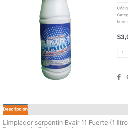
Códi
Categ
Marc
$
3,
Limpi
serpe
Evair
11
Fuer
(1
litro)
canti
Descripción
Valoraciones (0)
Limpiador serpentín Evair 11 Fuerte (1 litro