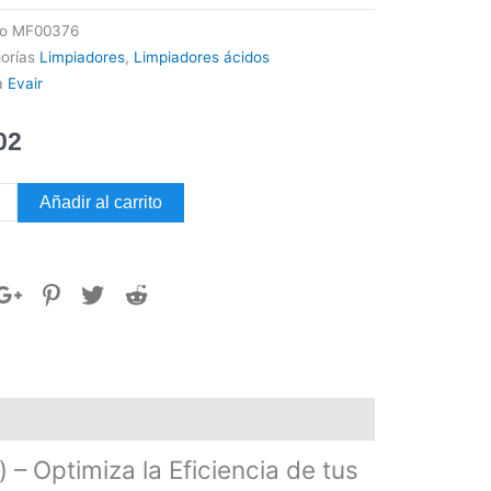
go
MF00376
orías
Limpiadores
,
Limpiadores ácidos
a
Evair
02
ador
Añadir al carrito
ntín
te
dad
) – Optimiza la Eficiencia de tus