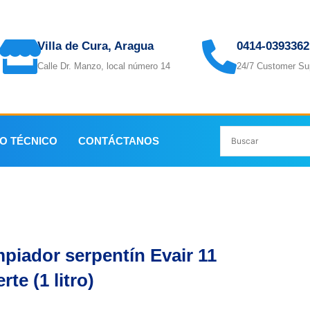
Villa de Cura, Aragua
0414-0393362
Calle Dr. Manzo, local número 14
24/7 Customer Su
IO TÉCNICO
CONTÁCTANOS
ín Evair 11 Fuerte (1 litro)
piador serpentín Evair 11
rte (1 litro)