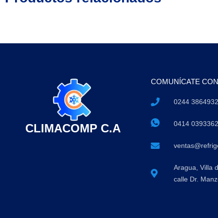
COMUNÍCATE CO
0244 386493
0414 039336
CLIMACOMP C.A
ventas@refri
Aragua, Villa 
calle Dr. Manz