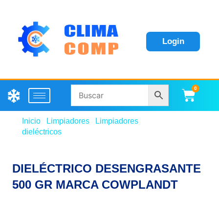
Login
0
Carri
Inicio
/
Limpiadores
/
Limpiadores
dieléctricos
/ DIELÉCTRICO DESENGRASANTE 500
GR MARCA COWPLANDT
DIELÉCTRICO DESENGRASANTE
500 GR MARCA COWPLANDT