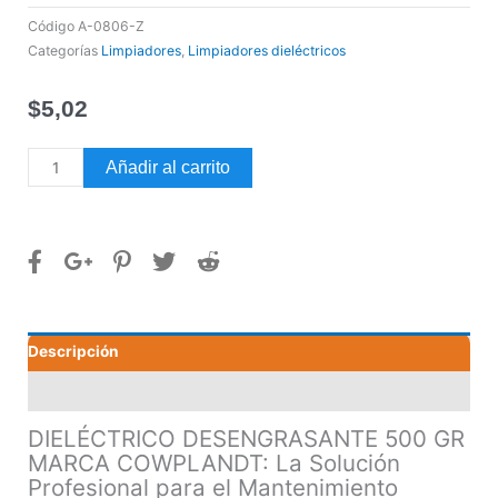
Código
A-0806-Z
Categorías
Limpiadores
,
Limpiadores dieléctricos
$
5,02
DIELÉCTRICO
Añadir al carrito
DESENGRASANTE
500
GR
MARCA
COWPLANDT
cantidad
Descripción
Valoraciones (0)
DIELÉCTRICO DESENGRASANTE 500 GR
MARCA COWPLANDT: La Solución
Profesional para el Mantenimiento