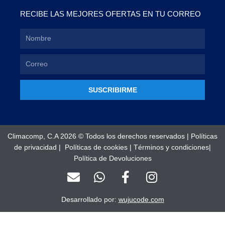
RECIBE LAS MEJORES OFERTAS EN TU CORREO
SUSCRIBIRME
Climacomp, C.A 2026 © Todos los derechos reservados |
Políticas
de privacidad
|
Políticas de cookies
|
Términos y condiciones
|
Política de Devoluciones
E
W
F
I
n
h
a
n
v
a
c
s
Desarrollado por:
wujucode.com
e
t
e
t
l
s
b
a