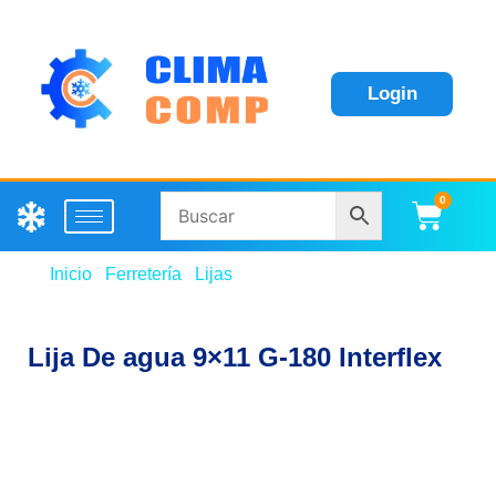
Login
0
Carri
Inicio
/
Ferretería
/
Lijas
/ Lija De agua 9×11 G-180
Interflex
Lija De agua 9×11 G-180 Interflex