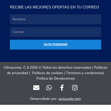
RECIBE LAS MEJORES OFERTAS EN TU CORREO
SUSCRIBIRME
Climacomp, C.A 2026 © Todos los derechos reservados |
Políticas
de privacidad
|
Políticas de cookies
|
Términos y condiciones
|
Política de Devoluciones
E
W
F
I
n
h
a
n
v
a
c
s
Desarrollado por:
wujucode.com
e
t
e
t
l
s
b
a