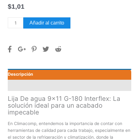
$
1,01
Lija
Añadir al carrito
De
agua
9x11
G-
180
Interflex
cantidad
Descripción
Valoraciones (0)
Lija De agua 9×11 G-180 Interflex: La
solución ideal para un acabado
impecable
En Climacomp, entendemos la importancia de contar con
herramientas de calidad para cada trabajo, especialmente en
el sector de la refrigeración y climatización, donde la