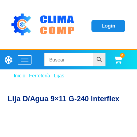
Login
0
Carri
Inicio
/
Ferretería
/
Lijas
/ Lija D/Agua 9×11 G-240
Interflex
Lija D/Agua 9×11 G-240 Interflex