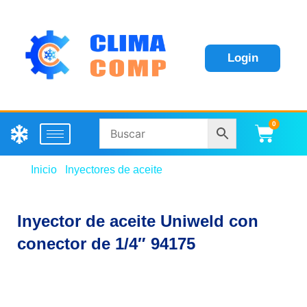
Login
0
Carri
Inicio
/
Inyectores de aceite
/ Inyector de aceite
Uniweld con conector de 1/4″ 94175
Inyector de aceite Uniweld con
conector de 1/4″ 94175