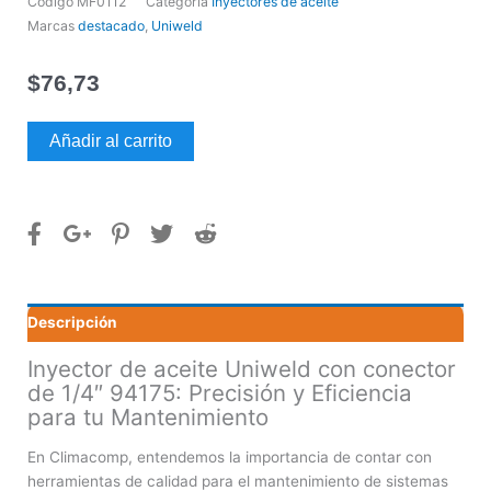
Código
MF0112
Categoría
Inyectores de aceite
Marcas
destacado
,
Uniweld
$
76,73
Inyector
Añadir al carrito
de
aceite
Uniweld
con
conector
de
1/4"
Descripción
94175
cantidad
Inyector de aceite Uniweld con conector
de 1/4″ 94175: Precisión y Eficiencia
para tu Mantenimiento
En Climacomp, entendemos la importancia de contar con
herramientas de calidad para el mantenimiento de sistemas