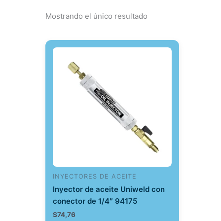
Mostrando el único resultado
INYECTORES DE ACEITE
Inyector de aceite Uniweld con
conector de 1/4″ 94175
$
74,76