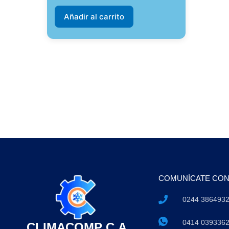
Añadir al carrito
COMUNÍCATE CO
0244 386493
0414 039336
CLIMACOMP C.A