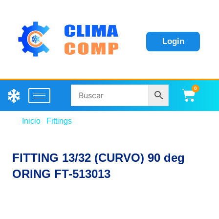
Login
0
Carri
Inicio
/
Fittings
/ FITTING 13/32 (CURVO) 90 deg
ORING FT-513013
FITTING 13/32 (CURVO) 90 deg
ORING FT-513013