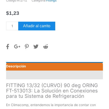
Código
A1271Z
Categoría
Fittings
$
1,23
FITTING
Añadir al carrito
13/32
(CURVO)
90
deg
ORING
FT-
513013
Descripción
cantidad
Valoraciones (0)
FITTING 13/32 (CURVO) 90 deg ORING
FT-513013: La Solución en Conexiones
para tu Sistema de Refrigeración
En Climacomp, entendemos la importancia de contar con