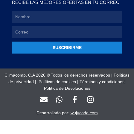
RECIBE LAS MEJORES OFERTAS EN TU CORREO
SUSCRIBIRME
Climacomp, C.A 2026 © Todos los derechos reservados |
Políticas
de privacidad
|
Políticas de cookies
|
Términos y condiciones
|
Política de Devoluciones
E
W
F
I
n
h
a
n
v
a
c
s
Desarrollado por:
wujucode.com
e
t
e
t
l
s
b
a
o
a
o
g
Optimized by Seraphinite Accelerator