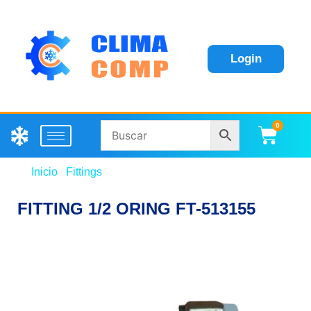
Login
0
Carri
Inicio
/
Fittings
/ FITTING 1/2 ORING FT-513155
FITTING 1/2 ORING FT-513155