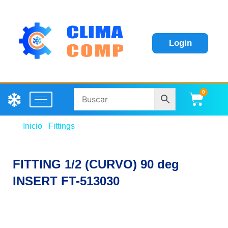
Login
0
Carri
Inicio
/
Fittings
/ FITTING 1/2 (CURVO) 90 deg
INSERT FT-513030
FITTING 1/2 (CURVO) 90 deg
INSERT FT-513030