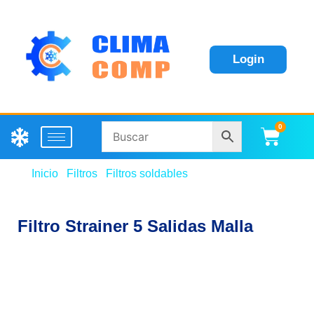
Login
0
Carri
Inicio
/
Filtros
/
Filtros soldables
/ Filtro Strainer 5
Salidas Malla
Filtro Strainer 5 Salidas Malla