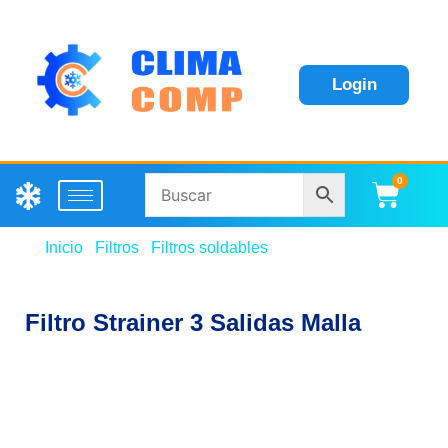
Login
0
Carri
Inicio
/
Filtros
/
Filtros soldables
/ Filtro Strainer 3
Salidas Malla
Filtro Strainer 3 Salidas Malla