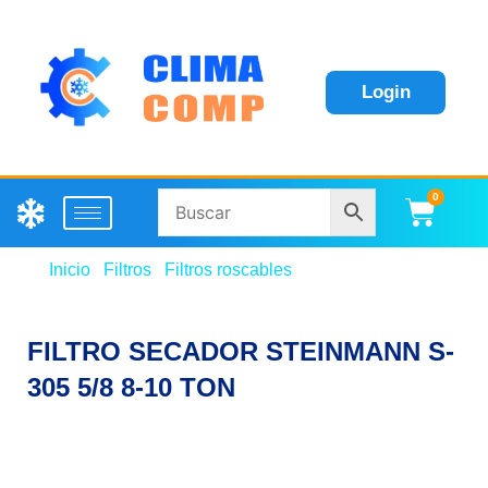
Login
0
Carri
Inicio
/
Filtros
/
Filtros roscables
/ FILTRO SECADOR
STEINMANN S-305 5/8 8-10 TON
FILTRO SECADOR STEINMANN S-
305 5/8 8-10 TON