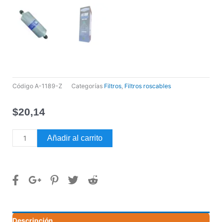
Código
A-1189-Z
Categorías
Filtros
,
Filtros roscables
$
20,14
FILTRO
Añadir al carrito
SECADOR
STEINMANN
S-
305
5/8
8-
10
Descripción
TON