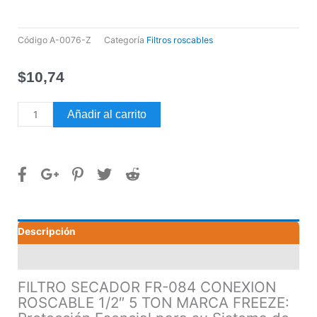
Código
A-0076-Z
Categoría
Filtros roscables
$
10,74
FILTRO
Añadir al carrito
SECADOR
FR-
084
CONEXION
ROSCABLE
1/2"
5
Descripción
TON
MARCA
Valoraciones (0)
FREEZE
cantidad
FILTRO SECADOR FR-084 CONEXION
ROSCABLE 1/2″ 5 TON MARCA FREEZE: