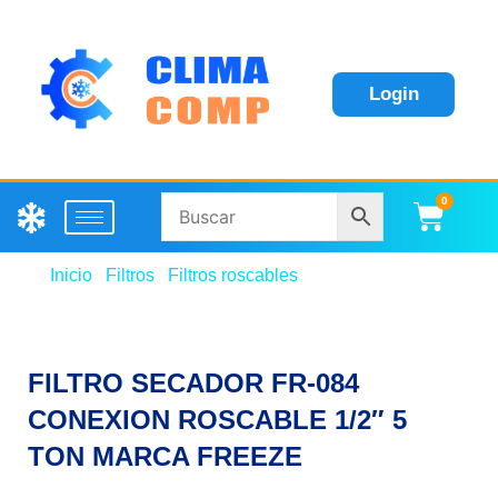
Login
0
Carri
Inicio
/
Filtros
/
Filtros roscables
/ FILTRO SECADOR
FR-084 CONEXION ROSCABLE 1/2″ 5 TON MARCA
FREEZE
FILTRO SECADOR FR-084
CONEXION ROSCABLE 1/2″ 5
TON MARCA FREEZE