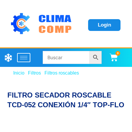
Login
0
Carri
Inicio
/
Filtros
/
Filtros roscables
/ FILTRO SECADOR
ROSCABLE TCD-052 CONEXIÓN 1/4″ TOP-FLO
FILTRO SECADOR ROSCABLE
TCD-052 CONEXIÓN 1/4″ TOP-FLO