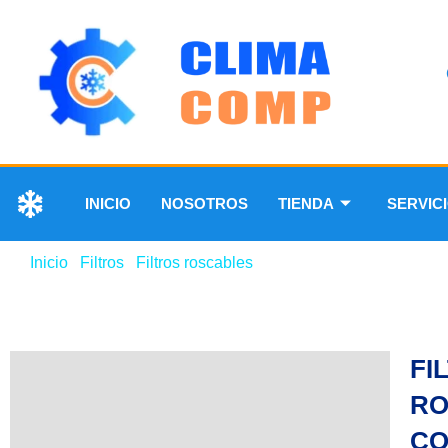
INICIO
NOSOTROS
TIENDA
SERVIC
Inicio
/
Filtros
/
Filtros roscables
/ FILTRO SECADOR ROS
FI
RO
CO