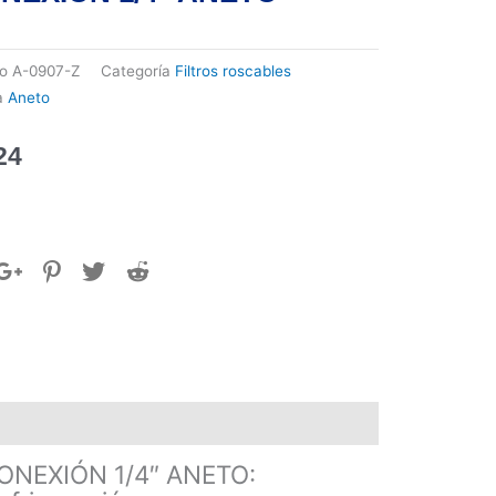
go
A-0907-Z
Categoría
Filtros roscables
a
Aneto
24
NEXIÓN 1/4″ ANETO: