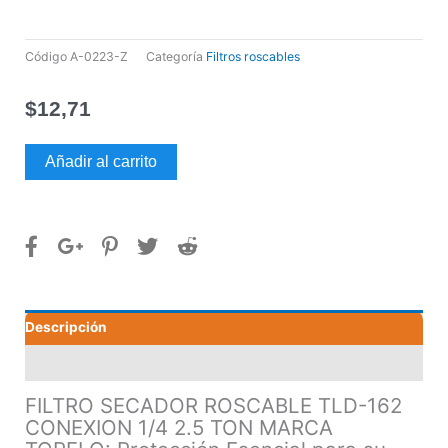
Código
A-0223-Z
Categoría
Filtros roscables
$
12,71
FILTRO
Añadir al carrito
SECADOR
ROSCABLE
TLD-
162
CONEXION
1/4
2.5
Descripción
TON
MARCA
Valoraciones (0)
TOPFLO
cantidad
FILTRO SECADOR ROSCABLE TLD-162
CONEXION 1/4 2.5 TON MARCA