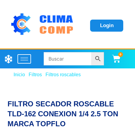
Login
0
Carri
Inicio
/
Filtros
/
Filtros roscables
/ FILTRO SECADOR
ROSCABLE TLD-162 CONEXION 1/4 2.5 TON
MARCA TOPFLO
FILTRO SECADOR ROSCABLE
TLD-162 CONEXION 1/4 2.5 TON
MARCA TOPFLO