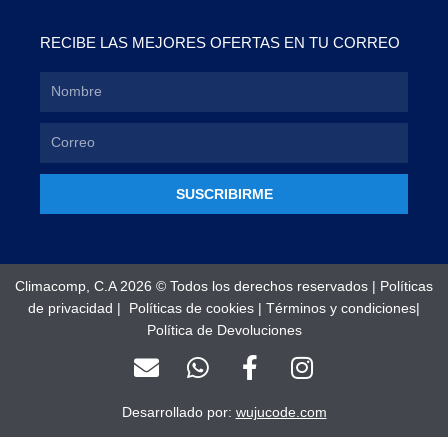
RECIBE LAS MEJORES OFERTAS EN TU CORREO
SUSCRIBIRME
Climacomp, C.A 2026 © Todos los derechos reservados |
Políticas
de privacidad
|
Políticas de cookies
|
Términos y condiciones
|
Política de Devoluciones
E
W
F
I
n
h
a
n
v
a
c
s
Desarrollado por:
wujucode.com
e
t
e
t