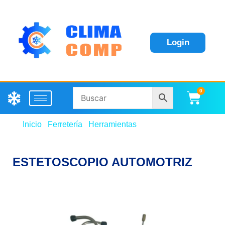
Login
0
Carri
Inicio
/
Ferretería
/
Herramientas
/ ESTETOSCOPIO
AUTOMOTRIZ
ESTETOSCOPIO AUTOMOTRIZ