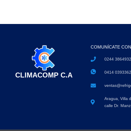
COMUNÍCATE CO
0244 386493
0414 039336
CLIMACOMP C.A
ventas@refri
Aragua, Villa 
calle Dr. Manz