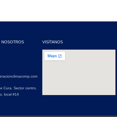
N NOSOTROS
VISÍTANOS
2
2
geracionclimacomp.com
de Cura. Sector centro,
o, local #14