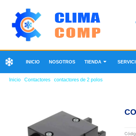
INICIO
NOSOTROS
TIENDA
SERVIC
Inicio
/
Contactores
/
contactores de 2 polos
/ CONTACTOR
CO
Códi