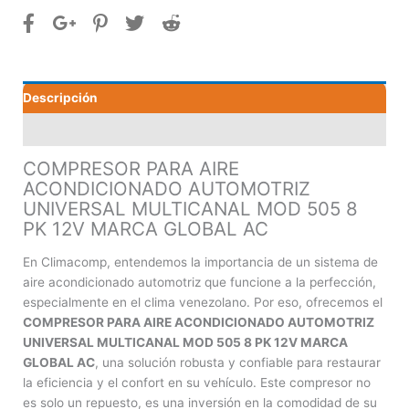
AUTOMOTRIZ
UNIVERSAL
MULTICANAL
MOD
Descripción
505
8
Valoraciones (0)
PK
12V
COMPRESOR PARA AIRE
MARCA
ACONDICIONADO AUTOMOTRIZ
GLOBAL
UNIVERSAL MULTICANAL MOD 505 8
AC
PK 12V MARCA GLOBAL AC
cantidad
En Climacomp, entendemos la importancia de un sistema de
aire acondicionado automotriz que funcione a la perfección,
especialmente en el clima venezolano. Por eso, ofrecemos el
COMPRESOR PARA AIRE ACONDICIONADO AUTOMOTRIZ
UNIVERSAL MULTICANAL MOD 505 8 PK 12V MARCA
GLOBAL AC
, una solución robusta y confiable para restaurar
la eficiencia y el confort en su vehículo. Este compresor no
es solo un repuesto, es una inversión en la comodidad de su