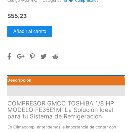
Código
A-0214-Z
Categorías
1/8 HP
,
Compresores
$
55,23
COMPRESOR
Añadir al carrito
GMCC
TOSHIBA
1/8
HP
MODELO
FE35E1M
cantidad
Descripción
Valoraciones (0)
COMPRESOR GMCC TOSHIBA 1/8 HP
MODELO FE35E1M: La Solución Ideal
para tu Sistema de Refrigeración
En Climacomp, entendemos la importancia de contar con