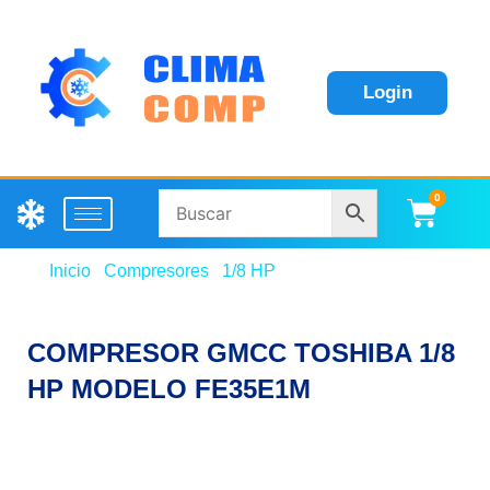
Login
0
Carri
Inicio
/
Compresores
/
1/8 HP
/ COMPRESOR GMCC
TOSHIBA 1/8 HP MODELO FE35E1M
COMPRESOR GMCC TOSHIBA 1/8
HP MODELO FE35E1M