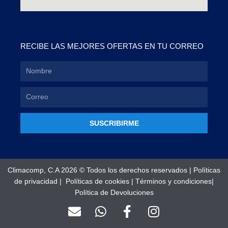
RECIBE LAS MEJORES OFERTAS EN TU CORREO
SUSCRIBIRME
Climacomp, C.A 2026 © Todos los derechos reservados |
Políticas
de privacidad
|
Políticas de cookies
|
Términos y condiciones
|
Política de Devoluciones
E
W
F
I
n
h
a
n