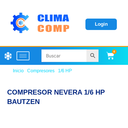
Login
0
Carri
Inicio
/
Compresores
/
1/6 HP
/ COMPRESOR
NEVERA 1/6 HP BAUTZEN
COMPRESOR NEVERA 1/6 HP
BAUTZEN