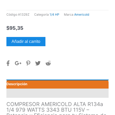
Código
A1329Z
Categoría
1/4 HP
Marca
Americold
$
95,35
COMPRESOR
Añadir al carrito
AMERICOLD
ALTA
R134a
1/4
979
WATTS
3343
Descripción
BTU
115V
Valoraciones (0)
cantidad
COMPRESOR AMERICOLD ALTA R134a
1/4 979 WATTS 3343 BTU 115V –