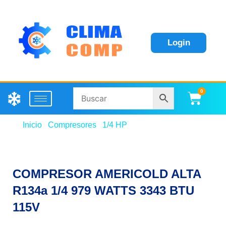
Login
0
Carri
Inicio
/
Compresores
/
1/4 HP
/ COMPRESOR
AMERICOLD ALTA R134a 1/4 979 WATTS 3343 BTU
115V
COMPRESOR AMERICOLD ALTA
R134a 1/4 979 WATTS 3343 BTU
115V