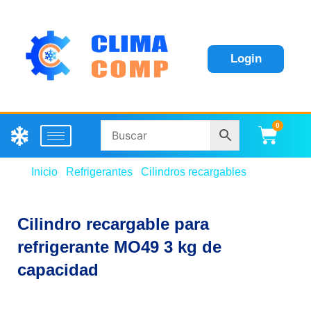
Login
0
Carri
Inicio
/
Refrigerantes
/
Cilindros recargables
/ Cilindro
recargable para refrigerante MO49 3 kg de capacidad
Cilindro recargable para
refrigerante MO49 3 kg de
capacidad