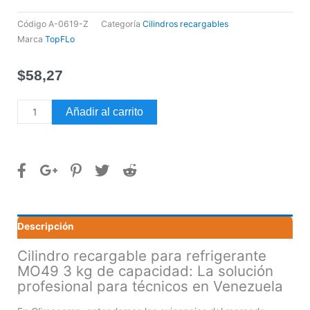
Código
A-0619-Z
Categoría
Cilindros recargables
Marca
TopFLo
$
58,27
Cilindro
Añadir al carrito
recargable
para
refrigerante
MO49
3
kg
de
Descripción
capacidad
cantidad
Cilindro recargable para refrigerante
MO49 3 kg de capacidad: La solución
profesional para técnicos en Venezuela