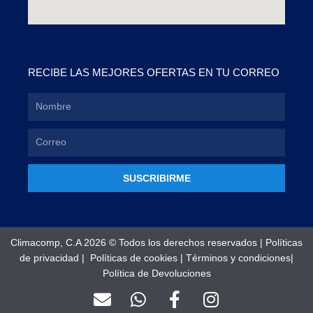
RECIBE LAS MEJORES OFERTAS EN TU CORREO
SUSCRIBIRME
Climacomp, C.A 2026 © Todos los derechos reservados |
Políticas
de privacidad
|
Políticas de cookies
|
Términos y condiciones
|
Política de Devoluciones
E
W
F
I
n
h
a
n