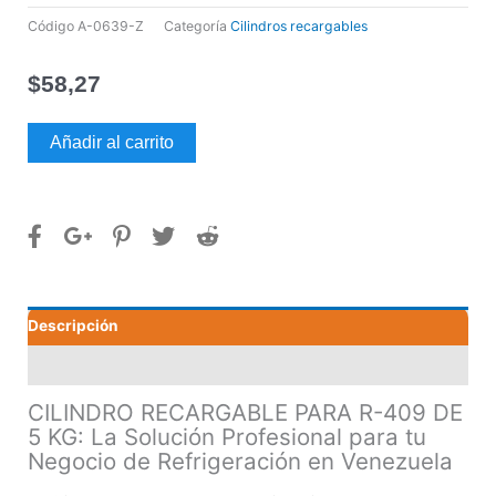
Código
A-0639-Z
Categoría
Cilindros recargables
$
58,27
CILINDRO
Añadir al carrito
RECARGABLE
PARA
R-
409
DE
5
KG
Descripción
cantidad
Valoraciones (0)
CILINDRO RECARGABLE PARA R-409 DE
5 KG: La Solución Profesional para tu
Negocio de Refrigeración en Venezuela