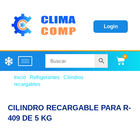
Login
0
Carri
Inicio
/
Refrigerantes
/
Cilindros
recargables
/ CILINDRO RECARGABLE PARA R-409
DE 5 KG
CILINDRO RECARGABLE PARA R-
409 DE 5 KG