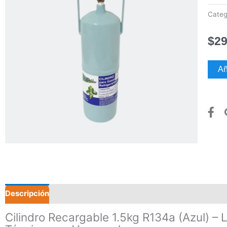
Categ
$
29
Cilin
Añ
recar
1.5kg
r134
(azul)
canti
Descripción
Valoraciones (0)
Cilindro Recargable 1.5kg R134a (Azul) – 