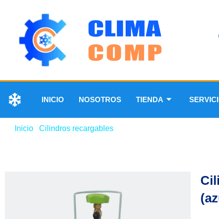
INICIO
NOSOTROS
TIENDA
SERVIC
Inicio
/
Cilindros recargables
/ Cilindro recargable 1.5kg r1
Cil
(az