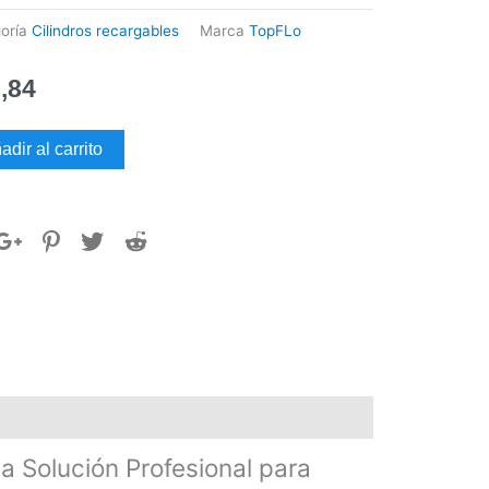
oría
Cilindros recargables
Marca
TopFLo
,84
dro
adir al carrito
gable
a
dad
La Solución Profesional para