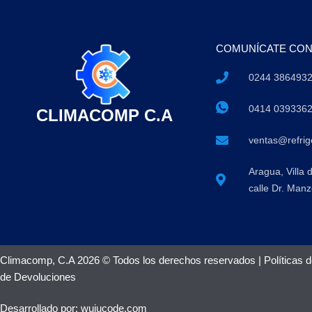
COMUNÍCATE CO
0244 386493
0414 039336
CLIMACOMP C.A
ventas@refri
Aragua, Villa 
calle Dr. Manz
Climacomp, C.A 2026 © Todos los derechos reservados |
Políticas 
de Devoluciones
Desarrollado por:
wujucode.com