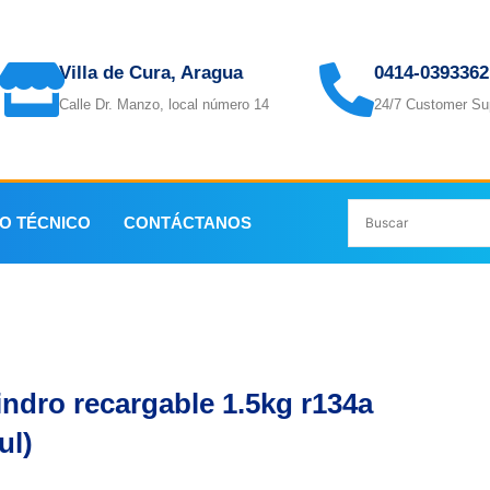
Villa de Cura, Aragua
0414-0393362
Calle Dr. Manzo, local número 14
24/7 Customer Su
IO TÉCNICO
CONTÁCTANOS
34a (azul)
indro recargable 1.5kg r134a
ul)