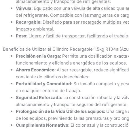
almacenamiento y transporte de refrigerantes.
Válvula:
Equipado con una válvula de alta calidad que a
del refrigerante. Compatible con las mangueras de carg
Recargable:
Diseñado para ser recargado múltiples ve
impacto ambiental.
Peso:
Ligero y fácil de transportar, facilitando el trabaj
Beneficios de Utilizar el Cilindro Recargable 1.5kg R134a (Azu
Precisión en la Carga:
Permite una dosificación exacta d
funcionamiento y eficiencia energética de los equipos.
Ahorro Económico:
Al ser recargable, reduce significa
constante de cilindros desechables.
Portabilidad y Comodidad:
Su tamaño compacto y peso l
en cualquier entorno de trabajo.
Seguridad Reforzada:
La construcción robusta y la válv
almacenamiento y transporte seguros del refrigerante, 
Prolongación de la Vida Útil de los Equipos:
Una carga c
de los equipos, previniendo fallas prematuras y prolong
Cumplimiento Normativo:
El color azul y la construcci