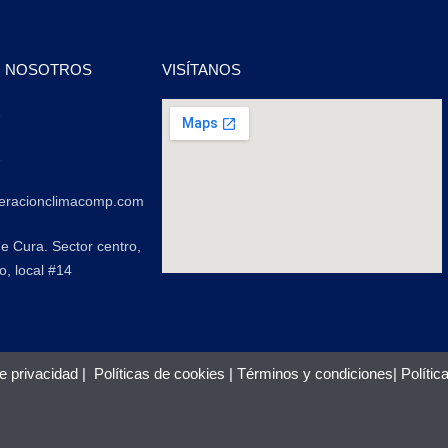
N NOSOTROS
VISÍTANOS
2
2
geracionclimacomp.com
de Cura. Sector centro,
o, local #14
de privacidad
|
Políticas de cookies
|
Términos y condiciones
|
Polític