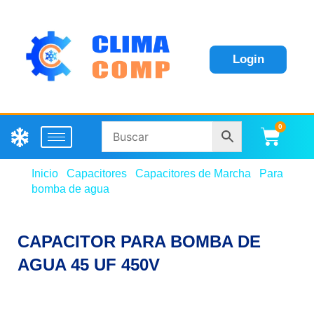
Login
0
Carri
Inicio
/
Capacitores
/
Capacitores de Marcha
/
Para
bomba de agua
/ CAPACITOR PARA BOMBA DE
AGUA 45 UF 450V
CAPACITOR PARA BOMBA DE
AGUA 45 UF 450V