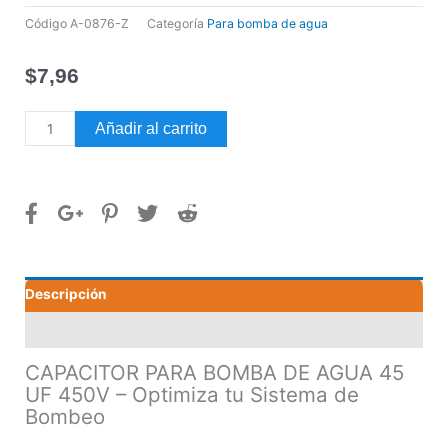
Código
A-0876-Z
Categoría
Para bomba de agua
$
7,96
CAPACITOR
Añadir al carrito
PARA
BOMBA
DE
AGUA
45
UF
450V
Descripción
cantidad
Valoraciones (0)
CAPACITOR PARA BOMBA DE AGUA 45
UF 450V – Optimiza tu Sistema de
Bombeo