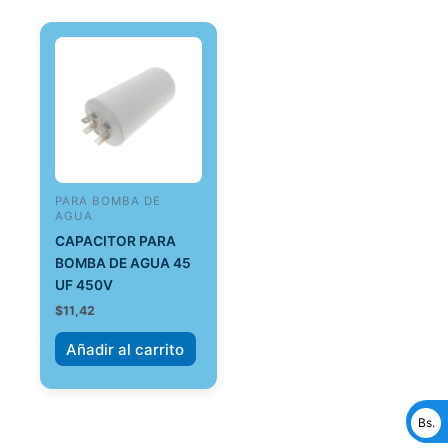
PARA BOMBA DE
AGUA
CAPACITOR PARA
BOMBA DE AGUA 45
UF 450V
$
11,42
Añadir al carrito
Bs.