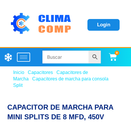
Login
0
Carri
Inicio
/
Capacitores
/
Capacitores de
Marcha
/
Capacitores de marcha para consola
Split
/ CAPACITOR DE MARCHA PARA MINI SPLITS
DE 8 MFD, 450V
CAPACITOR DE MARCHA PARA
MINI SPLITS DE 8 MFD, 450V