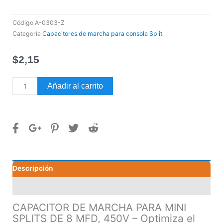
Código
A-0303-Z
Categoría
Capacitores de marcha para consola Split
$
2,15
CAPACITOR
Añadir al carrito
DE
MARCHA
PARA
MINI
SPLITS
DE
8
Descripción
MFD,
450V
Valoraciones (0)
cantidad
CAPACITOR DE MARCHA PARA MINI
SPLITS DE 8 MFD, 450V – Optimiza el