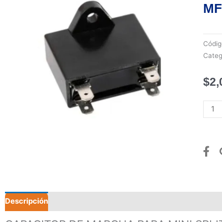
MF
Códi
Categ
$
2,
CAPA
DE
MAR
PARA
MINI
SPLI
DE
7.5
MFD,
Descripción
Valoraciones (0)
450V