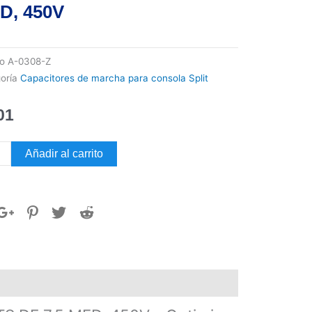
D, 450V
go
A-0308-Z
oría
Capacitores de marcha para consola Split
01
CITOR
Añadir al carrito
CHA
TS