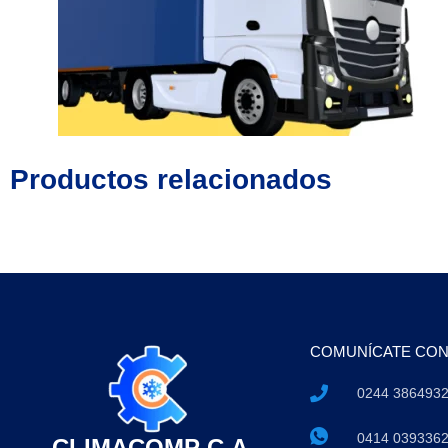
Productos relacionados
COMUNÍCATE CO
0244 386493
0414 039336
CLIMACOMP C.A