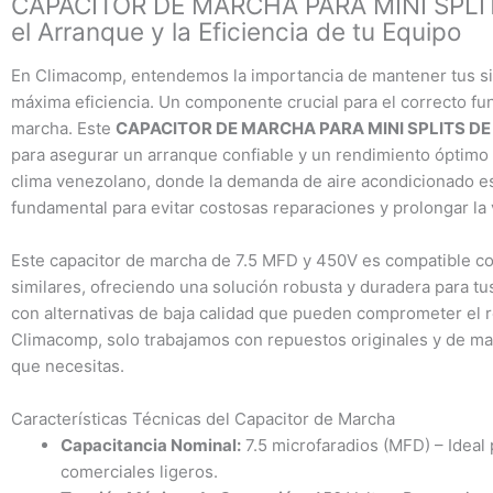
CAPACITOR DE MARCHA PARA MINI SPLITS
canti
el Arranque y la Eficiencia de tu Equipo
En Climacomp, entendemos la importancia de mantener tus si
máxima eficiencia. Un componente crucial para el correcto fun
marcha. Este
CAPACITOR DE MARCHA PARA MINI SPLITS DE 
para asegurar un arranque confiable y un rendimiento óptimo 
clima venezolano, donde la demanda de aire acondicionado es
fundamental para evitar costosas reparaciones y prolongar la v
Este capacitor de marcha de 7.5 MFD y 450V es compatible co
similares, ofreciendo una solución robusta y duradera para t
con alternativas de baja calidad que pueden comprometer el r
Climacomp, solo trabajamos con repuestos originales y de mar
que necesitas.
Características Técnicas del Capacitor de Marcha
Capacitancia Nominal:
7.5 microfaradios (MFD) – Ideal p
comerciales ligeros.