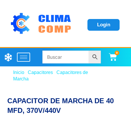
Login
0
Carri
Inicio
/
Capacitores
/
Capacitores de
Marcha
/ CAPACITOR DE MARCHA DE 40 MFD,
370V/440V
CAPACITOR DE MARCHA DE 40
MFD, 370V/440V