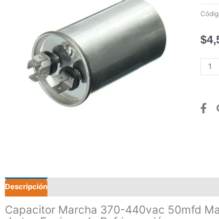
Códi
$
4,
Capac
Marc
370-
440v
50mf
Masl
canti
Descripción
Capacitor Marcha 370-440vac 50mfd Mas