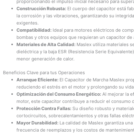
proporcionando el impulso inicial necesario para supera
Construcción Robusta:
El cuerpo del capacitor está fa
la corrosión y las vibraciones, garantizando su integri
exigentes.
Compatibilidad:
Ideal para motores eléctricos de comp
bombas y otros equipos que requieran un capacitor de 
Materiales de Alta Calidad:
Maslex utiliza materiales s
dieléctrica y la baja ESR (Resistencia Serie Equivalente
menor generación de calor.
Beneficios Clave para tus Operaciones
Arranque Eficiente:
El Capacitor de Marcha Maslex prop
reduciendo el estrés en el motor y prolongando su vida 
Optimización del Consumo Energético:
Al mejorar la e
motor, este capacitor contribuye a reducir el consumo d
Protección Contra Fallas:
Su diseño robusto y materiale
cortocircuitos, sobrecalentamientos y otras fallas eléc
Mayor Durabilidad:
La calidad de Maslex garantiza una l
frecuencia de reemplazos y los costos de mantenimien