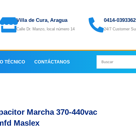
Villa de Cura, Aragua
0414-0393362
Calle Dr. Manzo, local número 14
24/7 Customer Su
IO TÉCNICO
CONTÁCTANOS
archa 370-440vac 50mfd Maslex
pacitor Marcha 370-440vac
mfd Maslex