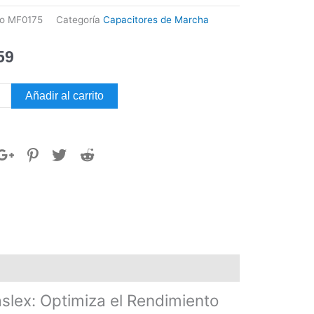
go
MF0175
Categoría
Capacitores de Marcha
59
itor
Añadir al carrito
ha
ac
d
ex
dad
lex: Optimiza el Rendimiento