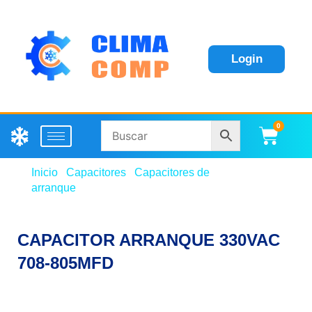
Login
0
Carri
Inicio
/
Capacitores
/
Capacitores de
arranque
/ CAPACITOR ARRANQUE 330VAC 708-
805MFD
CAPACITOR ARRANQUE 330VAC
708-805MFD