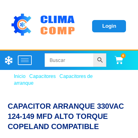
Login
0
Carri
Inicio
/
Capacitores
/
Capacitores de
arranque
/ CAPACITOR ARRANQUE 330VAC 124-
149 MFD ALTO TORQUE COPELAND COMPATIBLE
CAPACITOR ARRANQUE 330VAC
124-149 MFD ALTO TORQUE
COPELAND COMPATIBLE