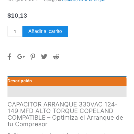
$
10,13
CAPACITOR
Añadir al carrito
ARRANQUE
330VAC
124-
149
MFD
ALTO
TORQUE
Descripción
COPELAND
COMPATIBLE
Valoraciones (0)
cantidad
CAPACITOR ARRANQUE 330VAC 124-
149 MFD ALTO TORQUE COPELAND
COMPATIBLE – Optimiza el Arranque de
tu Compresor