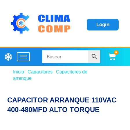
Login
0
Carri
Inicio
/
Capacitores
/
Capacitores de
arranque
/ CAPACITOR ARRANQUE 110VAC 400-
480MFD ALTO TORQUE
CAPACITOR ARRANQUE 110VAC
400-480MFD ALTO TORQUE