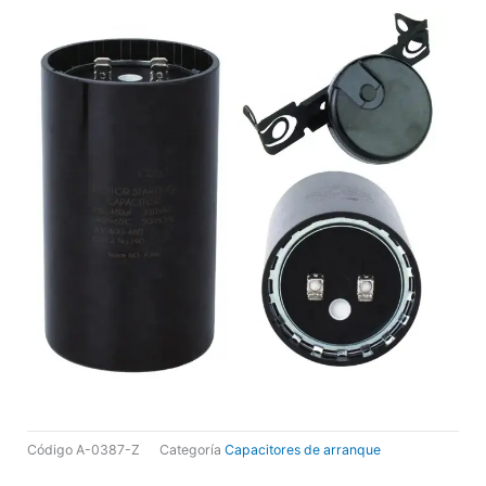
Código
A-0387-Z
Categoría
Capacitores de arranque