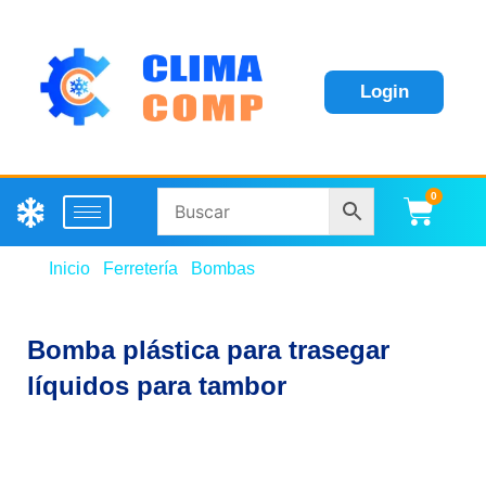
Login
0
Carri
Inicio
/
Ferretería
/
Bombas
/ Bomba plástica para
trasegar líquidos para tambor
Bomba plástica para trasegar
líquidos para tambor