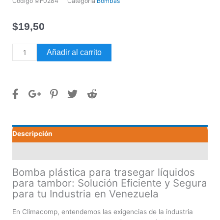
Código
MF0284
Categoría
Bombas
$
19,50
Bomba
Añadir al carrito
plástica
para
trasegar
líquidos
para
tambor
cantidad
Descripción
Valoraciones (0)
Bomba plástica para trasegar líquidos
para tambor: Solución Eficiente y Segura
para tu Industria en Venezuela
En Climacomp, entendemos las exigencias de la industria