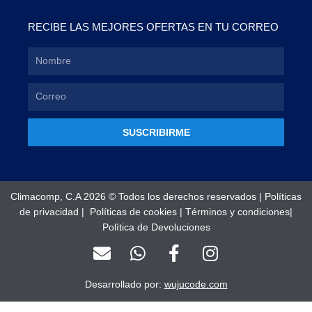
RECIBE LAS MEJORES OFERTAS EN TU CORREO
SUSCRIBIRME
Climacomp, C.A 2026 © Todos los derechos reservados |
Políticas
de privacidad
|
Políticas de cookies
|
Términos y condiciones
|
Política de Devoluciones
E
W
F
I
n
h
a
n
v
a
c
s
Desarrollado por:
wujucode.com
e
t
e
t