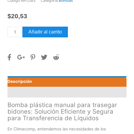
Código
MF0285
Categoría
Bombas
$
20,53
Bomba
Añadir al carrito
plástica
manual
para
trasegar
bidones
cantidad
Descripción
Valoraciones (0)
Bomba plástica manual para trasegar
bidones: Solución Eficiente y Segura
para Transferencia de Líquidos
En Climacomp, entendemos las necesidades de los