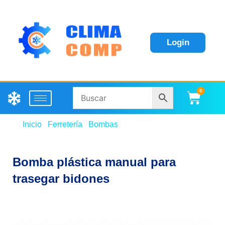
Login
0
Carri
Inicio
/
Ferretería
/
Bombas
/ Bomba plástica manual
para trasegar bidones
Bomba plástica manual para
trasegar bidones