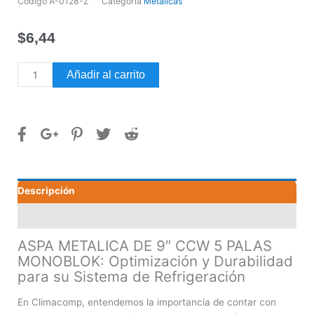
Código
A-0128-Z
Categoría
Metálicas
$
6,44
ASPA
Añadir al carrito
METALICA
DE
9"
CCW
5
PALAS
MONOBLOK
Descripción
cantidad
Valoraciones (0)
ASPA METALICA DE 9″ CCW 5 PALAS
MONOBLOK: Optimización y Durabilidad
para su Sistema de Refrigeración
En Climacomp, entendemos la importancia de contar con