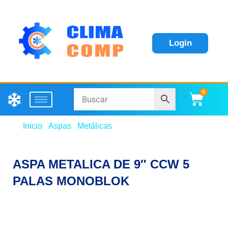
Login
0
Carri
Inicio
/
Aspas
/
Metálicas
/ ASPA METALICA DE 9″
CCW 5 PALAS MONOBLOK
ASPA METALICA DE 9″ CCW 5
PALAS MONOBLOK