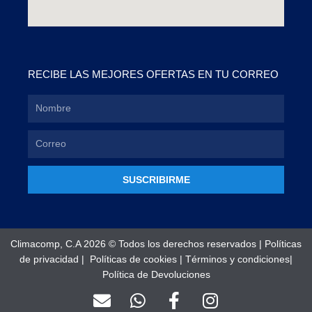
RECIBE LAS MEJORES OFERTAS EN TU CORREO
SUSCRIBIRME
Climacomp, C.A 2026 © Todos los derechos reservados |
Políticas
de privacidad
|
Políticas de cookies
|
Términos y condiciones
|
Política de Devoluciones
E
W
F
I
n
h
a
n