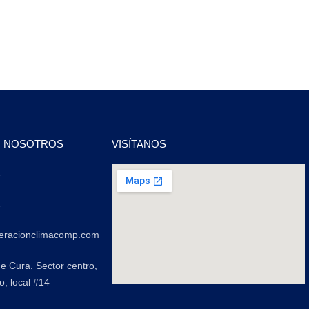
N NOSOTROS
VISÍTANOS
2
2
geracionclimacomp.com
de Cura. Sector centro,
o, local #14