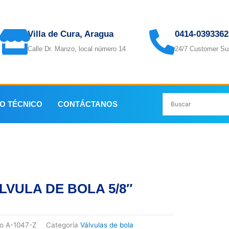
Villa de Cura, Aragua
0414-0393362
Calle Dr. Manzo, local número 14
24/7 Customer Su
IO TÉCNICO
CONTÁCTANOS
8″
LVULA DE BOLA 5/8″
go
A-1047-Z
Categoría
Válvulas de bola