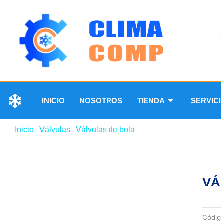
INICIO
NOSOTROS
TIENDA
SERVIC
Inicio
/
Válvulas
/
Válvulas de bola
/ VÁLVULA DE BOLA 5/
VÁ
Códi