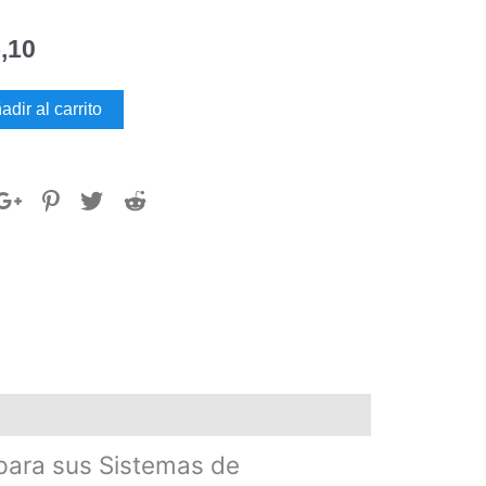
,10
ULA
adir al carrito
A
dad
para sus Sistemas de