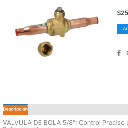
$
25
VÁLV
Añ
DE
BOL
5/8"
canti
Descripción
Valoraciones (0)
VÁLVULA DE BOLA 5/8″: Control Preciso 