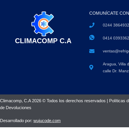
COMUNÍCATE CO
0244 386493
0414 039336
CLIMACOMP C.A
ventas@refri
Aragua, Villa 
calle Dr. Manz
Climacomp, C.A 2026 © Todos los derechos reservados |
Políticas 
de Devoluciones
Desarrollado por:
wujucode.com