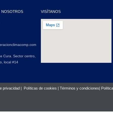
N NOSOTROS
VISÍTANOS
2
2
geracionclimacomp.com
de Cura. Sector centro,
o, local #14
de privacidad
|
Políticas de cookies
|
Términos y condiciones
|
Polític