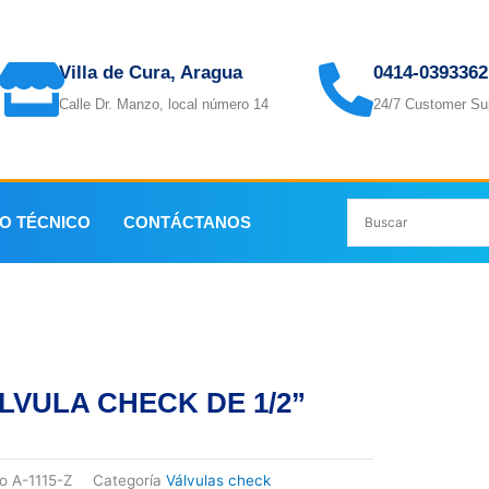
Villa de Cura, Aragua
0414-0393362
Calle Dr. Manzo, local número 14
24/7 Customer Su
IO TÉCNICO
CONTÁCTANOS
/2”
LVULA CHECK DE 1/2”
go
A-1115-Z
Categoría
Válvulas check