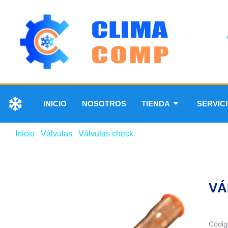
INICIO
NOSOTROS
TIENDA
SERVIC
Inicio
/
Válvulas
/
Válvulas check
/ VÁLVULA CHECK DE 1
VÁ
Códi