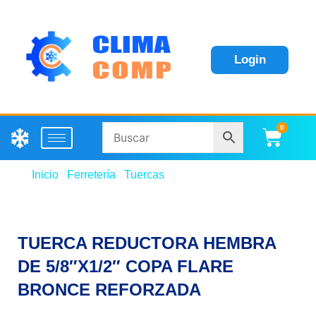
Login
0
Carri
Inicio
/
Ferretería
/
Tuercas
/ TUERCA REDUCTORA
HEMBRA DE 5/8″X1/2″ COPA FLARE BRONCE
REFORZADA
TUERCA REDUCTORA HEMBRA
DE 5/8″X1/2″ COPA FLARE
BRONCE REFORZADA