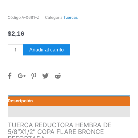
Código
A-0681-Z
Categoría
Tuercas
$
2,16
TUERCA
Añadir al carrito
REDUCTORA
HEMBRA
DE
5/8"X1/2"
COPA
FLARE
BRONCE
Descripción
REFORZADA
cantidad
Valoraciones (0)
TUERCA REDUCTORA HEMBRA DE
5/8″X1/2″ COPA FLARE BRONCE